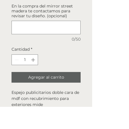
En la compra del mirror street
madera te contactamos para
revisar tu diseño. (opcional)
0/50
Cantidad
*
Agregar al carrito
Espejo publicitarios doble cara de
mdf con recubrimiento para
exteriores mide
80cm x 50cm con espejo de 3mm
en ambos lados.
Incluye vinil hasta de 50
caracteres.