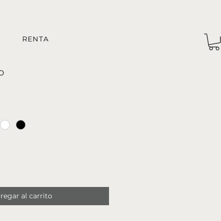
RENTA
o
regar al carrito